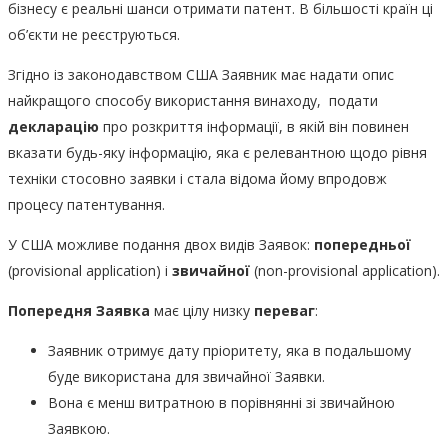
бізнесу є реальні шанси отримати патент. В більшості країн ці
об’єкти не реєструються.
Згідно із законодавством США Заявник має надати опис
найкращого способу використання винаходу, подати
декларацію
про розкриття інформації, в якій він повинен
вказати будь-яку інформацію, яка є релевантною щодо рівня
техніки стосовно заявки і стала відома йому впродовж
процесу патентування.
У США можливе подання двох видів Заявок:
попередньої
(provisional application) і
звичайної
(non-provisional application).
Попередня Заявка
має цілу низку
переваг
:
Заявник отримує дату пріоритету, яка в подальшому
буде використана для звичайної Заявки.
Вона є менш витратною в порівнянні зі звичайною
Заявкою.