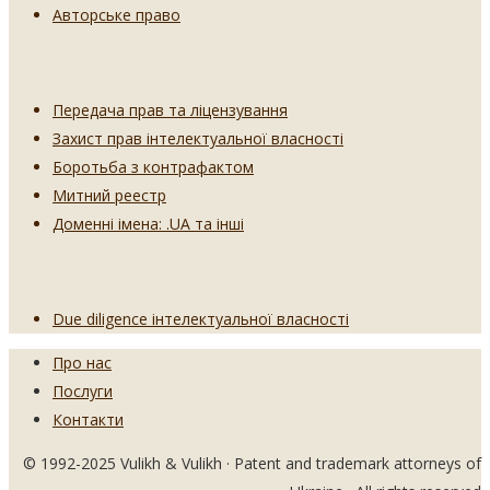
Авторське право
Передача прав та ліцензування
Захист прав інтелектуальної власності
Боротьба з контрафактом
Митний реестр
Доменні імена: .UA та інші
Due diligence інтелектуальної власності
Про нас
Послуги
Контакти
© 1992-2025 Vulikh & Vulikh · Patent and trademark attorneys of